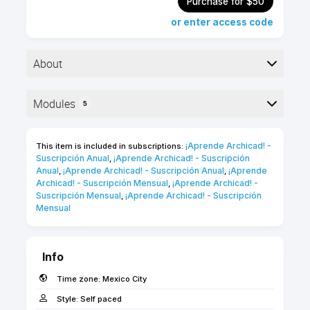
Purchase for $50
or enter access code
About
▶︎ Formato: Curso en línea autoguiado
Modules
5
▶︎ Nivel: básico
▶︎ Duración: 45 minutos
Here is the course outline:
▶︎ Puntos de Certificación: 10 puntos ★
¡Aprende Archicad! - 
This item is included in subscriptions:
Suscripción Anual
¡Aprende Archicad! - Suscripción 
,
Anual
¡Aprende Archicad! - Suscripción Anual
¡Aprende 
,
,
Aprende a crear diferentes Objetos personalizados
Archicad! - Suscripción Mensual
¡Aprende Archicad! - 
,
con Archicad. El curso cubre temas esenciales
Suscripción Mensual
¡Aprende Archicad! - Suscripción 
,
relacionados con la gestión de Bibliotecas,
Mensual
búsqueda, importación y creación de ítems de
Biblioteca en Archicad.
Info
Time zone:
Mexico City
Style:
Self paced