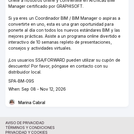
Únete a nosotros online y conviértete en Archicad BIM
Manager certificado por GRAPHISOFT.
Si ya eres un Coordinador BIM / BIM Manager o aspiras a
convertirte en uno, esta es una gran oportunidad para
ponerte al día con todos los nuevos estándares BIM y las
mejores prácticas. Asiste a un programa online divertido e
interactivo de 10 semanas repleto de presentaciones,
consejos y actividades virtuales.
¡Los usuarios SSA/FORWARD pueden utilizar su cupón de
descuento! Por favor, póngase en contacto con su
distribuidor local.
Course
SPA-BM-09S
code
Course
When: Sep 08 - Nov 12, 2026
dates
Marina Cabral
Instructor
AVISO DE PRIVACIDAD
TÉRMINOS Y CONDICIONES
PRIVACIDAD Y COOKIES