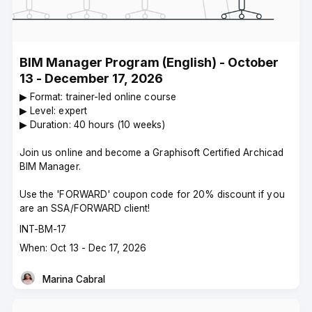
BIM Manager Program (English) - October
13 - December 17, 2026
▶︎ Format: trainer-led online course
▶︎ Level: expert
▶︎ Duration: 40 hours (10 weeks)
Join us online and become a Graphisoft Certified Archicad
BIM Manager.
Use the 'FORWARD' coupon code for 20% discount if you
are an SSA/FORWARD client!
Course
INT-BM-17
code
Course
When: Oct 13 - Dec 17, 2026
dates
Marina Cabral
Instructor