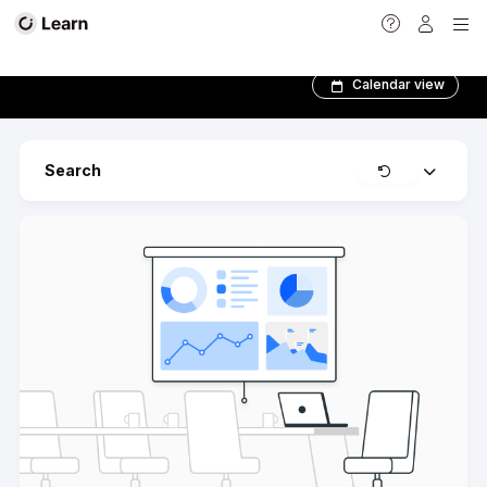
Programa BIM Manager­­
Calendar view
Clear
Search
Expand