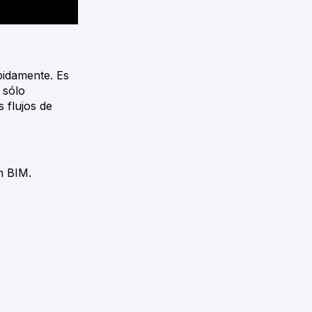
pidamente. Es
 sólo
 flujos de
n BIM.