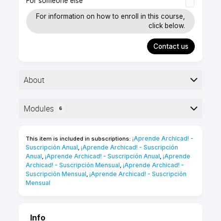
For someone else
For information on how to enroll in this course,
click below.
Contact us
About
▶︎ Formato: Curso en línea auto-guiado
Modules
6
▶︎ Nivel: básico
▶︎ Duración: 48 minutos
Here is the course outline:
▶︎ Puntos de Certificación: 10 puntos ★
¡Aprende Archicad! - 
This item is included in subscriptions:
Suscripción Anual
¡Aprende Archicad! - Suscripción 
,
Anual
¡Aprende Archicad! - Suscripción Anual
¡Aprende 
,
,
Aprende a crear visualizaciones rápidas en
Archicad! - Suscripción Mensual
¡Aprende Archicad! - 
,
Archicad sin mucho conocimiento previo y con el
Suscripción Mensual
¡Aprende Archicad! - Suscripción 
,
mínimo esfuerzo. Aquí conocerás distintos
Mensual
motores de renderizado como Mano Alzada o
Cineware de Maxon; cómo sobreescribir
rápidamente superficies de elementos del modelo;
Info