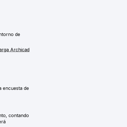
entorno de
arga Archicad
la encuesta de
nto, contando
erá