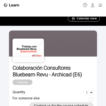
Formación en directo | Esencial
Calendar view
Colaboración Consultores
Bluebeam Revu - Archicad (E6)
Course
Quantity
For someone else
Contact us for the course schedule.